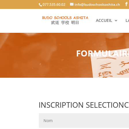
077.535.60.02
info@budoschoolsashita.ch
ACCUEIL
L
FORMULAIRE
INSCRIPTION SELECTION