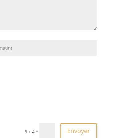
Envoyer
=
8 + 4