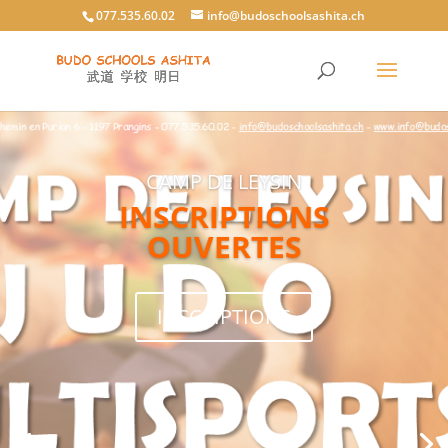
077.535.60.02
info@budoschoolsashita.ch
CAMP DE LEYSIN
INSCRIPTIONS
OUVERTES
INSCRIPTIONS