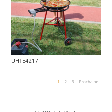
UHTE4217
1
2
3
Prochaine