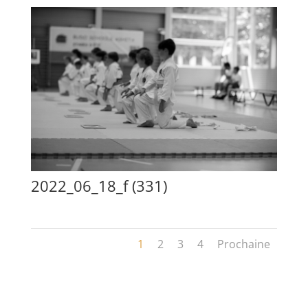
2022_06_18_f (331)
1
2
3
4
Prochaine